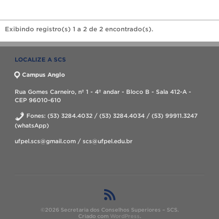
Exibindo registro(s) 1 a 2 de 2 encontrado(s).
LOCALIZE A SCS
Campus Anglo
Rua Gomes Carneiro, nº 1 - 4º andar - Bloco B - Sala 412-A -
CEP 96010-610
Fones: (53) 3284.4032 / (53) 3284.4034 / (53) 99911.3247
(whatsApp)
ufpel.scs@gmail.com / scs@ufpel.edu.br
©2026 Secretaria dos Conselhos Superiores – SCS.
Criado com
WordPress
.