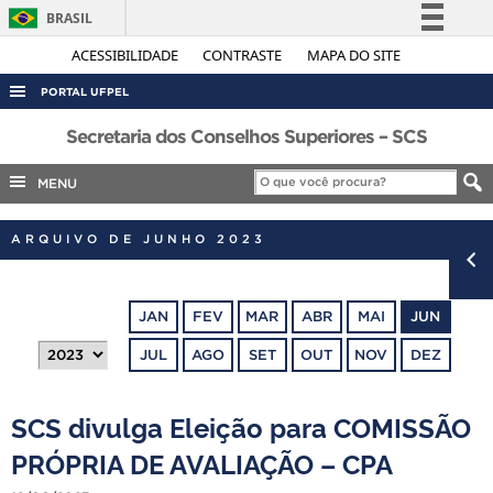
BRASIL
Simplifique!
ACESSIBILIDADE
CONTRASTE
MAPA DO SITE
Comunica BR
PORTAL UFPEL
Participe
ACESSO À INFORMAÇÃO
Secretaria dos Conselhos Superiores – SCS
Acesso à informação
AUDITORIA
MENU
Legislação
COBALTO
Canais
ARQUIVO DE JUNHO 2023
CONCURSOS
EDITAIS
JAN
FEV
MAR
ABR
MAI
JUN
INTERNACIONAL
JUL
AGO
SET
OUT
NOV
DEZ
OUVIDORIA
PORTARIAS
SCS divulga Eleição para COMISSÃO
TELEFONES
PRÓPRIA DE AVALIAÇÃO – CPA