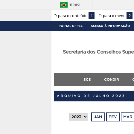
BRASIL
Ir para o conteúdo
1
Ir para o menu
2
PORTAL UFPEL
ACESSO À INFORMAÇÃO
Secretaria dos Conselhos Supe
SCS
CONDIR
ARQUIVO DE JULHO 2023
JAN
FEV
MAR