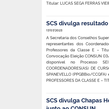
Titular: LUCAS SEGA FERRAS VIE
SCS divulga resultad
17/07/2023
A Secretaria dos Conselhos Superi
representantes dos Coordenad
Professores​ da Classe E – Tit
Convocação Eleição CONSUN 03/2
disponível no Processo SEI
COORDENADORES(AS) DE CURSOS
SPANEVELLO (PPGBBio/CCQFA) e
PROFESSORES DA CLASSE E – TITUL
SCS divulga Chapas H
junto ao CONSUN