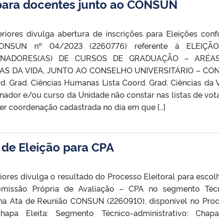
 para docentes junto ao CONSUN
riores divulga abertura de inscrições para Eleições con
CONSUN nº 04/2023 (2260776)​ referente à ELEIÇÃ
ENADORES(AS) DE CURSOS DE GRADUAÇÃO – ARÉA
IAS DA VIDA, JUNTO AO CONSELHO UNIVERSITÁRIO – CO
ord. Grad. Ciências Humanas Lista Coord. Grad. Ciências da
ador e/ou curso da Unidade não constar nas listas de vot
ter coordenação cadastrada no dia em que […]
 de Eleição para CPA
ores divulga o resultado do Processo Eleitoral para escol
issão Própria de Avaliação – CPA no segmento Técn
 na Ata de Reunião CONSUN (2260910), disponível no Pro
apa Eleita: Segmento Técnico-administrativo: Chapa