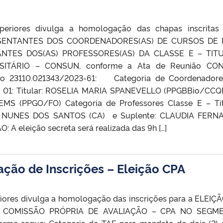
periores divulga a homologação das chapas inscritas
RESENTANTES DOS COORDENADORES(AS) DE CURSOS DE 
TES DOS(AS) PROFESSORES(AS) DA CLASSE E – TITU
ITÁRIO – CONSUN, conforme a Ata de Reunião CO
sso 23110.021343/2023-61: Categoria de Coordenador
a 01: Titular: ROSELIA MARIA SPANEVELLO (PPGBBio/CCQ
S (PPGO/FO) Categoria de Professores​ Classe E – Tit
ES NUNES DOS SANTOS (CA) e Suplente: CLAUDIA FERN
 eleição secreta será realizada das 9h […]
ção de Inscrições – Eleição CPA
riores divulga a homologação das inscrições para a ELEIÇ
COMISSÃO PRÓPRIA DE AVALIAÇÃO – CPA NO SEGM