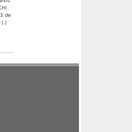
anos:
ICH).
3, de
[…]