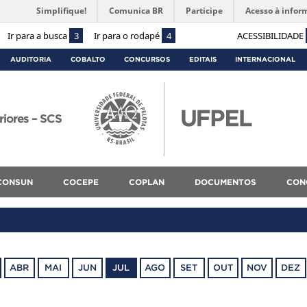
Simplifique!
Comunica BR
Participe
Acesso à infor
Ir para a busca
3
Ir para o rodapé
4
ACESSIBILIDADE
AUDITORIA
COBALTO
CONCURSOS
EDITAIS
INTERNACIONAL
riores – SCS
CONSUN
COCEPE
COPLAN
DOCUMENTOS
CON
ABR
MAI
JUN
JUL
AGO
SET
OUT
NOV
DEZ