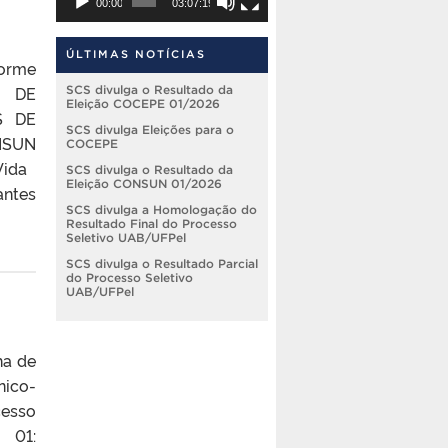
00:00
03:07:19
ÚLTIMAS NOTÍCIAS
forme
O DE
SCS divulga o Resultado da
Eleição COCEPE 01/2026
S DE
SCS divulga Eleições para o
NSUN
COCEPE
 Vida
SCS divulga o Resultado da
Eleição CONSUN 01/2026
antes
SCS divulga a Homologação do
Resultado Final do Processo
Seletivo UAB/UFPel
SCS divulga o Resultado Parcial
do Processo Seletivo
UAB/UFPel
ha de
ico-
cesso
 01: