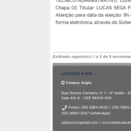
TÉCNICO-ADMINISTRATIVO, confor
Chapa 01: Titular: LUCAS SEGA
Atenção para data da eleição: 9h 
forma eletrônica, através do Siste
Exibindo registro(s) 1 a 5 de 5 encontra
LOCALIZE A SCS
Campus Anglo
Rua Gomes Carneiro, nº 1 - 4º andar - B
Sala 412-A - CEP 96010-610
Fones: (53) 3284.4032 / (53) 3284.
(53) 99911.3247 (whatsApp)
ufpel.scs@gmail.com / scs@ufpel.edu.b