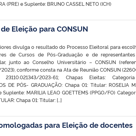
IRA (PRE) e Suplente: BRUNO CASSEL NETO (ICH)
o de Eleição para CONSUN
ores divulga o resultado do Processo Eleitoral para escol
ores de Cursos de Pós-Graduação e de representante
ular, junto ao Conselho Universitário – CONSUN (refere
023), conforme consta na Ata de Reunião CONSUN (2260
 23110.021343/2023-61; Chapas Eleitas: Categori
 DE PÓS- GRADUAÇÃO: Chapa 01: Titular: ROSELIA M
 Suplente: MARILIA LEAO GOETTEMS (PPGO/FO) Categor
AR: Chapa 01: Titular: […]
omologadas para Eleição de docentes