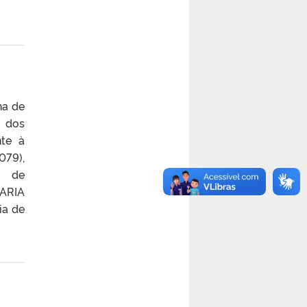
ha de
s dos
nte à
079),
a de
ARIA
ia de