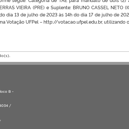
me segue: Categoria de TAE para mandato de dois (2) 
 FERRAS VIEIRA (PRE) e Suplente: BRUNO CASSEL NETO (
do dia 13 de julho de 2023 às 14h do dia 17 de julho de 202
ma Votação UFPel – http://votacao.ufpel.edu.br, utilizando o 
do(s).
loco B -
4034 /
r