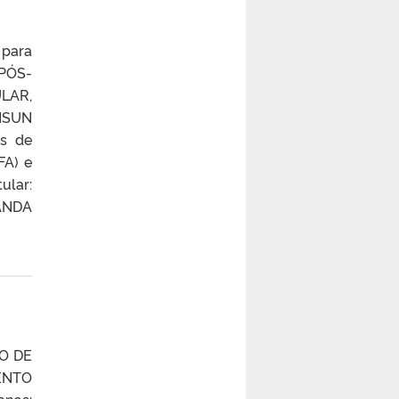
 para
PÓS-
LAR,
NSUN
es de
FA) e
ular:
ANDA
ÃO DE
ENTO