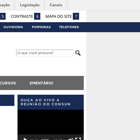
mação
Legislação
Canais
5
CONTRASTE
6
MAPA DO SITE
7
OUVIDORIA
PORTARIAS
TELEFONES
CURSOS
EMENTÁRIO
OUÇA AO VIVO A
REUNIÃO DO CONSUN
Tocador
de
vídeo