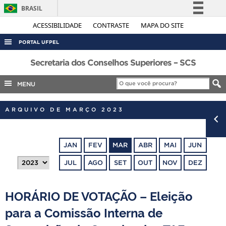
BRASIL
Simplifique!
ACESSIBILIDADE
CONTRASTE
MAPA DO SITE
Comunica BR
PORTAL UFPEL
Participe
ACESSO À INFORMAÇÃO
Secretaria dos Conselhos Superiores – SCS
Acesso à informação
AUDITORIA
MENU
Legislação
COBALTO
Canais
ARQUIVO DE MARÇO 2023
CONCURSOS
EDITAIS
JAN
FEV
MAR
ABR
MAI
JUN
INTERNACIONAL
JUL
AGO
SET
OUT
NOV
DEZ
OUVIDORIA
PORTARIAS
HORÁRIO DE VOTAÇÃO – Eleição
TELEFONES
para a Comissão Interna de