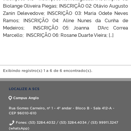
Biolange Oliveira Piegas; INSCRIÇÃO 02: Otávio Augusto
Zanin Delevedove; INSCRIÇÃO 03: Maria Odete Neves
Ramos; INSCRIÇÃO 04: Aline Nunes da Cunha de
Medeiros; INSCRIÇÃO 05: Joanna D’Arc Correa
Marcello; INSCRIÇÃO 06: Rosane Duarte Vieira; […]
Exibindo registro(s) 1 a 6 de 6 encontrado(s).
LOCALIZE A SCS
Campus Anglo
Rua Gomes Carneiro, nº 1 - 4º andar - Bloco B - Sala 412-A -
CEP 96010-610
Fones: (53) 3284.4032 / (53) 3284.4034 / (53) 99911.3247
(whatsApp)