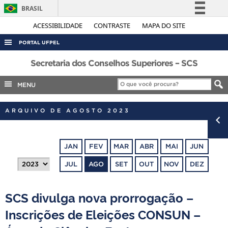
BRASIL
Simplifique!
ACESSIBILIDADE
CONTRASTE
MAPA DO SITE
Comunica BR
PORTAL UFPEL
Participe
ACESSO À INFORMAÇÃO
Secretaria dos Conselhos Superiores – SCS
Acesso à informação
AUDITORIA
MENU
Legislação
COBALTO
Canais
ARQUIVO DE AGOSTO 2023
CONCURSOS
EDITAIS
JAN
FEV
MAR
ABR
MAI
JUN
INTERNACIONAL
JUL
AGO
SET
OUT
NOV
DEZ
OUVIDORIA
PORTARIAS
SCS divulga nova prorrogação –
TELEFONES
Inscrições de Eleições CONSUN –