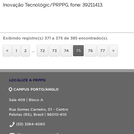
Inovação Tecnológic/PRPPG, fone: 39211413.
Exibindo registro(s) 371 a 375 de 385 encontrado(s).
<
1
2
…
72
73
74
75
76
77
>
LOCALIZE A PRPPG
CAMPUS PORTO/ANGLO
Sala 409 | Bloco A
Rua Gomes Carneiro, 01 - Centro
Pelotas (RS), Brasil | 96010-610
(53) 3284-4080