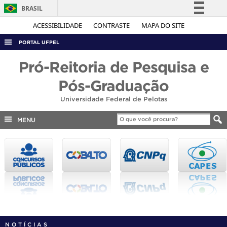
BRASIL
Simplifique!
ACESSIBILIDADE
CONTRASTE
MAPA DO SITE
Comunica BR
PORTAL UFPEL
Participe
ACESSO À INFORMAÇÃO
Pró-Reitoria de Pesquisa e
Acesso à informação
AUDITORIA
Pós-Graduação
Legislação
COBALTO
Universidade Federal de Pelotas
Canais
CONCURSOS
MENU
EDITAIS
INTERNACIONAL
OUVIDORIA
PORTARIAS
TELEFONES
NOTÍCIAS