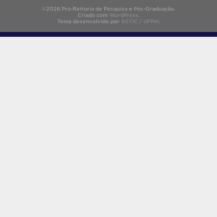
©2026 Pró-Reitoria de Pesquisa e Pós-Graduação.
Criado com
WordPress
.
Tema desenvolvido por
SGTIC / UFPel
.