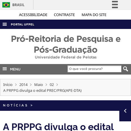
BRASIL
Simplifique!
ACESSIBILIDADE
CONTRASTE
MAPA DO SITE
Comunica BR
PORTAL UFPEL
Participe
ACESSO À INFORMAÇÃO
Pró-Reitoria de Pesquisa e
Acesso à informação
AUDITORIA
Pós-Graduação
Legislação
COBALTO
Universidade Federal de Pelotas
Canais
CONCURSOS
MENU
EDITAIS
Início
2014
Maio
02
INTERNACIONAL
A PRPPG divulga o edital PREC/PRG(APE-DTA)
OUVIDORIA
PORTARIAS
NOTÍCIAS
>
TELEFONES
A PRPPG divulga o edital