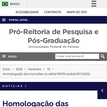
BRASIL
Simplifique!
ACESSIBILIDADE
CONTRASTE
MAPA DO SITE
Comunica BR
PORTAL UFPEL
Participe
ACESSO À INFORMAÇÃO
Pró-Reitoria de Pesquisa e
Acesso à informação
AUDITORIA
Pós-Graduação
Legislação
COBALTO
Universidade Federal de Pelotas
Canais
CONCURSOS
MENU
EDITAIS
Início
2026
Fevereiro
18
INTERNACIONAL
Homologação das inscrições no edital PAPIN (edital 007/2025)
OUVIDORIA
PORTARIAS
NOTÍCIAS
>
TELEFONES
Homologação das