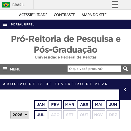
BRASIL
Simplifique!
ACESSIBILIDADE
CONTRASTE
MAPA DO SITE
Comunica BR
PORTAL UFPEL
Participe
ACESSO À INFORMAÇÃO
Pró-Reitoria de Pesquisa e
Acesso à informação
AUDITORIA
Pós-Graduação
Legislação
COBALTO
Universidade Federal de Pelotas
Canais
CONCURSOS
MENU
EDITAIS
ARQUIVO DE 18 DE FEVEREIRO DE 2026
INTERNACIONAL
OUVIDORIA
PORTARIAS
JAN
FEV
MAR
ABR
MAI
JUN
TELEFONES
JUL
AGO
SET
OUT
NOV
DEZ