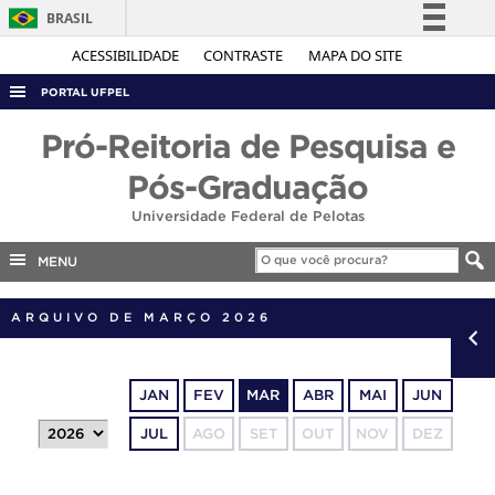
BRASIL
Simplifique!
ACESSIBILIDADE
CONTRASTE
MAPA DO SITE
Comunica BR
PORTAL UFPEL
Participe
ACESSO À INFORMAÇÃO
Pró-Reitoria de Pesquisa e
Acesso à informação
AUDITORIA
Pós-Graduação
Legislação
COBALTO
Universidade Federal de Pelotas
Canais
CONCURSOS
MENU
EDITAIS
ARQUIVO DE MARÇO 2026
INTERNACIONAL
OUVIDORIA
PORTARIAS
JAN
FEV
MAR
ABR
MAI
JUN
TELEFONES
JUL
AGO
SET
OUT
NOV
DEZ