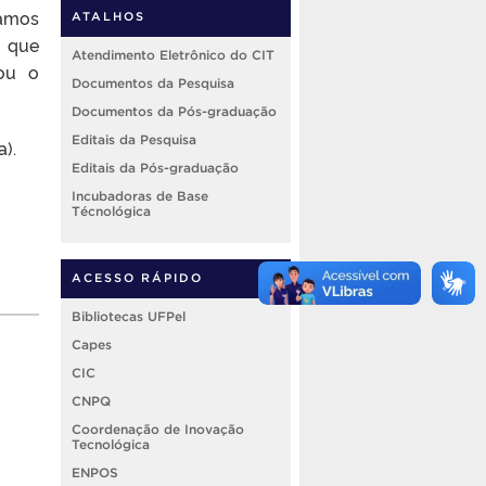
çamos
ATALHOS
s que
Atendimento Eletrônico do CIT
sou o
Documentos da Pesquisa
Documentos da Pós-graduação
Editais da Pesquisa
).
Editais da Pós-graduação
Incubadoras de Base
Técnológica
ACESSO RÁPIDO
Bibliotecas UFPel
Capes
CIC
CNPQ
Coordenação de Inovação
Tecnológica
ENPOS