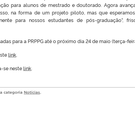
ação para alunos de mestrado e doutorado. Agora avan
so, na forma de um projeto piloto, mas que esperamo
ente para nossos estudantes de pós-graduação”, fri
das para a PRPPG até o próximo dia 24 de maio (terça-feira
este
link
.
a-se neste
link
.
na categoria
Notícias
.