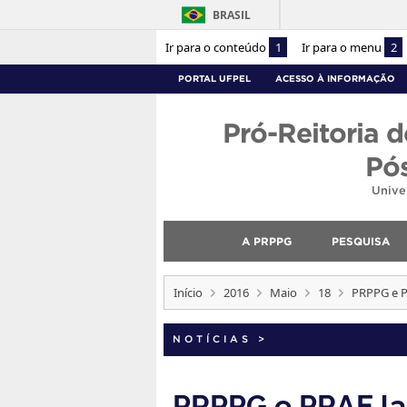
BRASIL
Ir para o conteúdo
1
Ir para o menu
2
PORTAL UFPEL
ACESSO À INFORMAÇÃO
Pró-Reitoria d
Pó
Unive
A PRPPG
PESQUISA
Início
2016
Maio
18
PRPPG e P
NOTÍCIAS
>
PRPPG e PRAE la