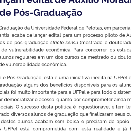
 de Pós-Graduação
-Graduação da Universidade Federal de Pelotas, em parceri
ntis, acaba de lançar edital para um processo piloto de Au
sos de pós-graduação
stricto sensu
(mestrado e doutorad
de vulnerabilidade econômica. Para concorrer, os estud
alunos regulares em um dos cursos de mestrado ou dout
de vulnerabilidade econômica.
e Pós-Graduação, esta é uma iniciativa inédita na UFPel e
graduação alguns dos benefícios disponíveis para os alun
ciais foi muito importante para a UFPel e para todo o siste
 por democratizar o acesso, quanto por comprometer ainda m
ciais. O sucesso desta política é inquestionável e tem l
rado diversos alunos de graduação que finalizaram seus c
 destes alunos acabam sem bolsa e precisam de apoio
A UFPel está comprometida com esta realidade e já 