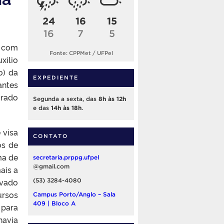
24
16
15
16
7
5
a com
Fonte: CPPMet / UFPel
xílio
o) da
EXPEDIENTE
antes
orado
Segunda a sexta, das
8h às 12h
e das
14h às 18h
.
 visa
CONTATO
os de
ma de
secretaria.prppg.ufpel
@gmail.com
ais a
evado
(53) 3284-4080
ursos
Campus Porto/Anglo – Sala
409 | Bloco A
 para
havia