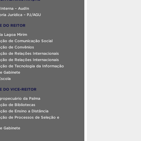
 Interna – AudIn
ria Jurídica – PJ/AGU
E DO REITOR
da Lagoa Mirim
ção de Comunicação Social
ção de Convênios
ção de Relações Internacionais
ção de Relações Internacionais
ção de Tecnologia da Informação
e Gabinete
Escola
E DO VICE-REITOR
gropecuário da Palma
ção de Bibliotecas
ão de Ensino a Distância
ção de Processos de Seleção e
e Gabinete