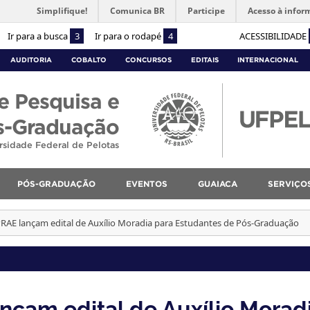
Simplifique!
Comunica BR
Participe
Acesso à infor
Ir para a busca
3
Ir para o rodapé
4
ACESSIBILIDADE
AUDITORIA
COBALTO
CONCURSOS
EDITAIS
INTERNACIONAL
e Pesquisa e
s-Graduação
rsidade Federal de Pelotas
PÓS-GRADUAÇÃO
EVENTOS
GUAIACA
SERVIÇO
RAE lançam edital de Auxílio Moradia para Estudantes de Pós-Graduação
nçam edital de Auxílio Morad