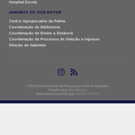
Hospital Escola
GABINETE DO VICE-REITOR
Centro Agropecuário da Palma
Coordenação de Bibliotecas
Coordenação de Ensino a Distância
Coordenação de Processos de Seleção e Ingresso
Direção de Gabinete
©2026 Pró-Reitoria de Pesquisa e Pós-Graduação.
Criado com
WordPress
.
Tema desenvolvido por
SGTIC / UFPel
.