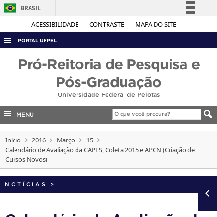
BRASIL
Simplifique!
ACESSIBILIDADE
CONTRASTE
MAPA DO SITE
Comunica BR
PORTAL UFPEL
Participe
ACESSO À INFORMAÇÃO
Pró-Reitoria de Pesquisa e
Acesso à informação
AUDITORIA
Pós-Graduação
Legislação
COBALTO
Universidade Federal de Pelotas
Canais
CONCURSOS
MENU
EDITAIS
Início
2016
Março
15
INTERNACIONAL
Calendário de Avaliação da CAPES, Coleta 2015 e APCN (Criação de
OUVIDORIA
Cursos Novos)
PORTARIAS
NOTÍCIAS
>
TELEFONES