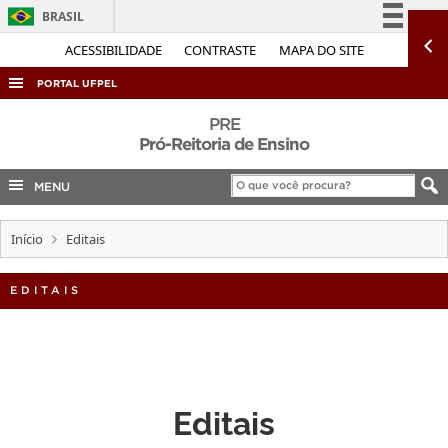
BRASIL
Simplifique!
ACESSIBILIDADE
CONTRASTE
MAPA DO SITE
Comunica BR
PORTAL UFPEL
Participe
ACESSO À INFORMAÇÃO
PRE
Acesso à informação
Pró-Reitoria de Ensino
AUDITORIA
Legislação
MENU
COBALTO
Canais
CONCURSOS
Início
Editais
EDITAIS
INTERNACIONAL
EDITAIS
OUVIDORIA
PORTARIAS
TELEFONES
Editais