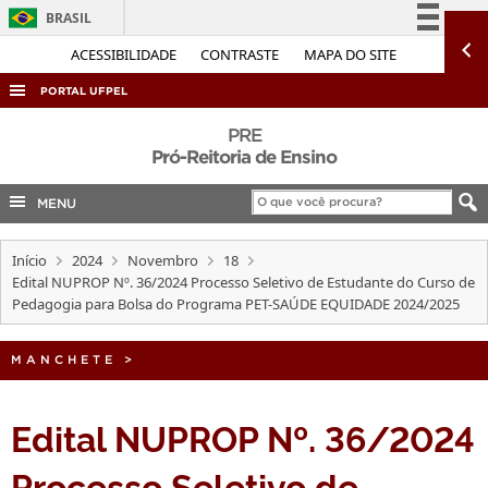
BRASIL
Simplifique!
ACESSIBILIDADE
CONTRASTE
MAPA DO SITE
Comunica BR
PORTAL UFPEL
Participe
ACESSO À INFORMAÇÃO
PRE
Acesso à informação
Pró-Reitoria de Ensino
AUDITORIA
Legislação
MENU
COBALTO
Canais
CONCURSOS
Início
2024
Novembro
18
EDITAIS
Edital NUPROP Nº. 36/2024 Processo Seletivo de Estudante do Curso de
Pedagogia para Bolsa do Programa PET-SAÚDE EQUIDADE 2024/2025
INTERNACIONAL
OUVIDORIA
MANCHETE
>
PORTARIAS
Edital NUPROP Nº. 36/2024
TELEFONES
Processo Seletivo de