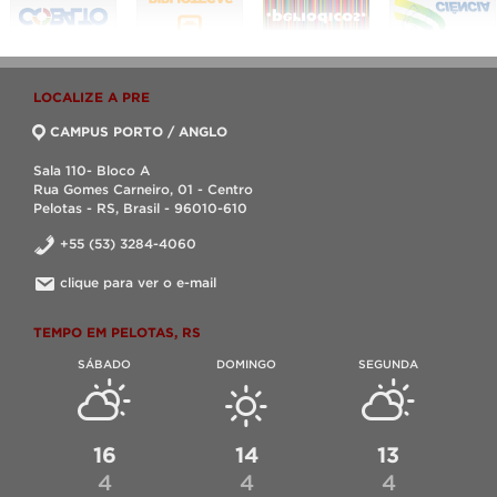
LOCALIZE A PRE
CAMPUS PORTO / ANGLO
Sala 110- Bloco A
Rua Gomes Carneiro, 01 - Centro
Pelotas - RS, Brasil - 96010-610
+55 (53) 3284-4060
clique para ver o e-mail
TEMPO EM PELOTAS, RS
SÁBADO
DOMINGO
SEGUNDA
16
14
13
4
4
4