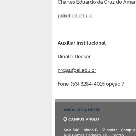
Charles Eduardo da Cruz do Amar
pi@ufpel.edu.br
Auxiliar Institucional
Dionlei Decker
nrc@ufpel.edu.br
Fone: (53) 3284-4015 opção 7
LOCALIZE A UFPEL
CAMPUS ANGLO
Sala 348 - bloco B - 3º andar - Campus
Rua Gomes Carneiro, 01 - Centro