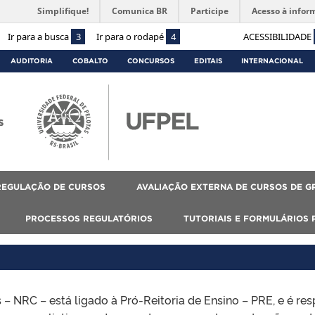
Simplifique!
Comunica BR
Participe
Acesso à infor
Ir para a busca
3
Ir para o rodapé
4
ACESSIBILIDADE
AUDITORIA
COBALTO
CONCURSOS
EDITAIS
INTERNACIONAL
s
REGULAÇÃO DE CURSOS
AVALIAÇÃO EXTERNA DE CURSOS DE 
PROCESSOS REGULATÓRIOS
TUTORIAIS E FORMULÁRIOS
– NRC – está ligado à Pró-Reitoria de Ensino – PRE, e é 