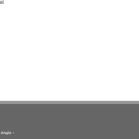
al
 Anglo -