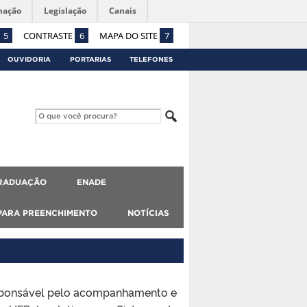
mação
Legislação
Canais
5
CONTRASTE
6
MAPA DO SITE
7
OUVIDORIA
PORTARIAS
TELEFONES
GRADUAÇÃO
ENADE
 PARA PREENCHIMENTO
NOTÍCIAS
responsável pelo acompanhamento e