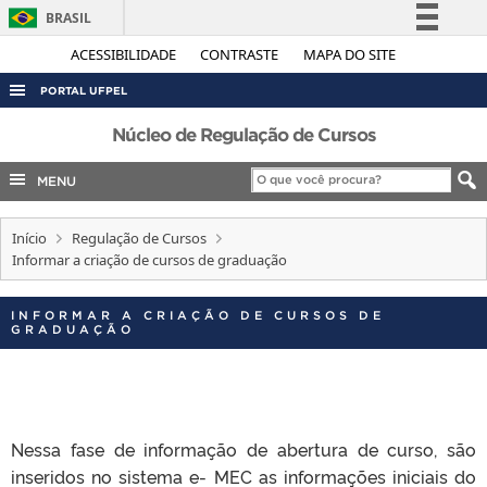
BRASIL
Simplifique!
ACESSIBILIDADE
CONTRASTE
MAPA DO SITE
Comunica BR
PORTAL UFPEL
Participe
ACESSO À INFORMAÇÃO
Núcleo de Regulação de Cursos
Acesso à informação
AUDITORIA
MENU
Legislação
COBALTO
Canais
Início
Regulação de Cursos
CONCURSOS
Informar a criação de cursos de graduação
EDITAIS
INTERNACIONAL
INFORMAR A CRIAÇÃO DE CURSOS DE
GRADUAÇÃO
OUVIDORIA
PORTARIAS
TELEFONES
Nessa fase de informação de abertura de curso, são
inseridos no sistema e- MEC as informações iniciais do