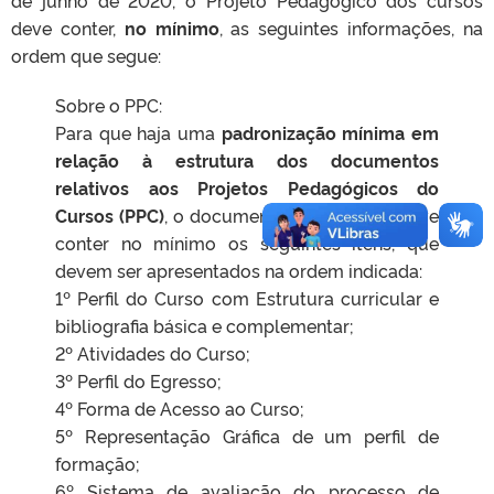
de junho de 2020, o Projeto Pedagógico dos cursos
deve conter,
no mínimo
, as seguintes informações, na
ordem que segue:
Sobre o PPC:
Para que haja uma
padronização mínima em
relação à estrutura dos documentos
relativos aos Projetos Pedagógicos do
Cursos (PPC)
, o documento ser anexado deve
conter no mínimo os seguintes itens, que
devem ser apresentados na ordem indicada:
1º Perfil do Curso com Estrutura curricular e
bibliografia básica e complementar;
2º Atividades do Curso;
3º Perfil do Egresso;
4º Forma de Acesso ao Curso;
5º Representação Gráfica de um perfil de
formação;
6º Sistema de avaliação do processo de