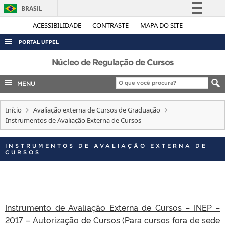
BRASIL
Simplifique!
ACESSIBILIDADE
CONTRASTE
MAPA DO SITE
Comunica BR
PORTAL UFPEL
Participe
ACESSO À INFORMAÇÃO
Núcleo de Regulação de Cursos
Acesso à informação
AUDITORIA
MENU
Legislação
COBALTO
Canais
Início
Avaliação externa de Cursos de Graduação
CONCURSOS
Instrumentos de Avaliação Externa de Cursos
EDITAIS
INTERNACIONAL
INSTRUMENTOS DE AVALIAÇÃO EXTERNA DE
CURSOS
OUVIDORIA
PORTARIAS
TELEFONES
Instrumento de Avaliação Externa de Cursos – INEP –
2017 – Autorização de Cursos (Para cursos fora de sede