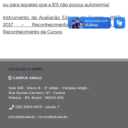
ou para aqueles que a IES não possui autonomia)
Instrumento de Avaliação Externa de Cursos – INEP –
2017 – Reconhecimento e Renovação de
Reconhecimento de Cursos
LOCALIZE A UFPEL
CAMPUS ANGLO
Sala 348 - bloco B - 3º andar - Campus Anglo -
Rua Gomes Carneiro, 01 - Centro
Pelotas - RS, Brasil - 96010-610
(53) 3284-4015 - opção 7
pi@ufpel.edu.br ; nrc@ufpel.edu.br