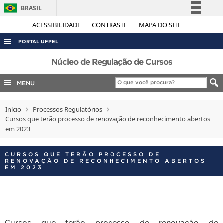
BRASIL
Simplifique!
ACESSIBILIDADE
CONTRASTE
MAPA DO SITE
Comunica BR
PORTAL UFPEL
Participe
ACESSO À INFORMAÇÃO
Núcleo de Regulação de Cursos
Acesso à informação
AUDITORIA
MENU
Legislação
COBALTO
Canais
Início
Processos Regulatórios
CONCURSOS
Cursos que terão processo de renovação de reconhecimento abertos
EDITAIS
em 2023
INTERNACIONAL
CURSOS QUE TERÃO PROCESSO DE
OUVIDORIA
RENOVAÇÃO DE RECONHECIMENTO ABERTOS
EM 2023
PORTARIAS
TELEFONES
Cursos que terão processo de renovação de