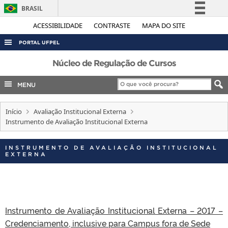
BRASIL
Simplifique!
ACESSIBILIDADE
CONTRASTE
MAPA DO SITE
Comunica BR
PORTAL UFPEL
Participe
ACESSO À INFORMAÇÃO
Núcleo de Regulação de Cursos
Acesso à informação
AUDITORIA
MENU
Legislação
COBALTO
Canais
Início
Avaliação Institucional Externa
CONCURSOS
Instrumento de Avaliação Institucional Externa
EDITAIS
INTERNACIONAL
INSTRUMENTO DE AVALIAÇÃO INSTITUCIONAL
EXTERNA
OUVIDORIA
PORTARIAS
TELEFONES
Instrumento de Avaliação Institucional Externa – 2017 –
Credenciamento, inclusive para Campus fora de Sede