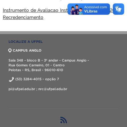
Instrumento de Avaliacao Institucional Externa – 2017 –
Recredenciamento
LOCALIZE A UFPEL
CAMPUS ANGLO
Sala 348 - bloco B - 3º andar - Campus Anglo -
Rua Gomes Carneiro, 01 - Centro
Pelotas - RS, Brasil - 96010-610
(53) 3284-4015 - opção 7
pi@ufpel.edu.br ; nrc@ufpel.edu.br