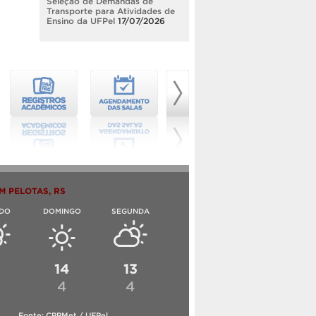
Seleção de Demandas de
Transporte para Atividades de
Ensino da UFPel
17/07/2026
M PELOTAS, RS
DO
DOMINGO
SEGUNDA
6
14
13
4
4
Fonte: CPPMet / UFPel