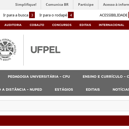
Simplifique!
Comunica BR
Participe
Acesso à infor
Ir para a busca
3
Ir para o rodapé
4
ACESSIBILIDADE
AUDITORIA
COBALTO
CONCURSOS
EDITAIS
INTERNACIONAL
PEDAGOGIA UNIVERSITÁRIA – CPU
ENSINO E CURRÍCULO – 
 A DISTÂNCIA – NUPED
ESTÁGIOS
EDITAIS
NOTÍCIA