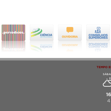
TEMPO E
SÁBA
1
4