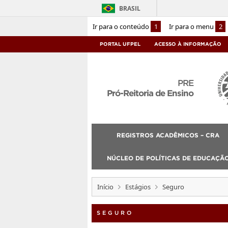
BRASIL
Ir para o conteúdo
1
Ir para o menu
2
PORTAL UFPEL
ACESSO À INFORMAÇÃO
PRE
Pró-Reitoria de Ensino
REGISTROS ACADÊMICOS – CRA
NÚCLEO DE POLÍTICAS DE EDUCAÇÃO
Início
Estágios
Seguro
SEGURO