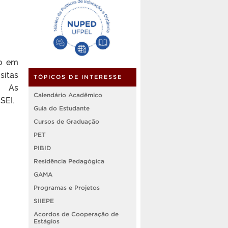
ão em
sitas
TÓPICOS DE INTERESSE
o. As
Calendário Acadêmico
SEI.
Guia do Estudante
Cursos de Graduação
PET
PIBID
Residência Pedagógica
GAMA
Programas e Projetos
SIIEPE
Acordos de Cooperação de
Estágios