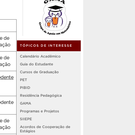
e de
ração
TÓPICOS DE INTERESSE
e de
Calendário Acadêmico
ração
Guia do Estudante
Cursos de Graduação
dente
PET
PIBID
Residência Pedagógica
dente
GAMA
Programas e Projetos
e de
SIIEPE
ração
Acordos de Cooperação de
Estágios