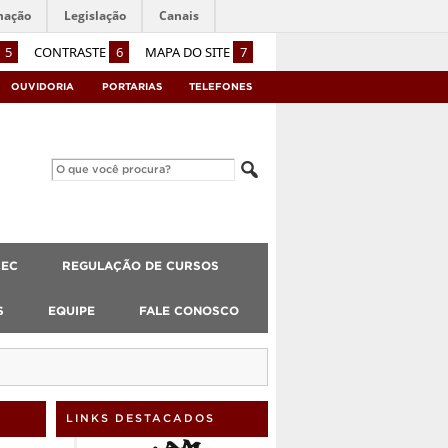
mação
Legislação
Canais
5
CONTRASTE
6
MAPA DO SITE
7
OUVIDORIA
PORTARIAS
TELEFONES
CEC
REGULAÇÃO DE CURSOS
S
EQUIPE
FALE CONOSCO
LINKS DESTACADOS