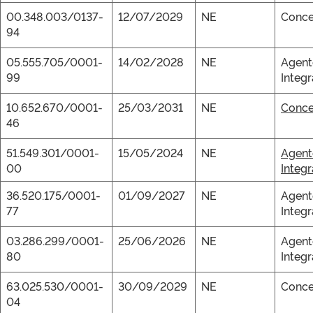
00.348.003/0137-
12/07/2029
NE
Conce
94
05.555.705/0001-
14/02/2028
NE
Agent
99
Integ
10.652.670/0001-
25/03/2031
NE
Conce
46
51.549.301/0001-
15/05/2024
NE
Agent
00
Integ
36.520.175/0001-
01/09/2027
NE
Agent
77
Integ
03.286.299/0001-
25/06/2026
NE
Agent
80
Integ
63.025.530/0001-
30/09/2029
NE
Conce
04