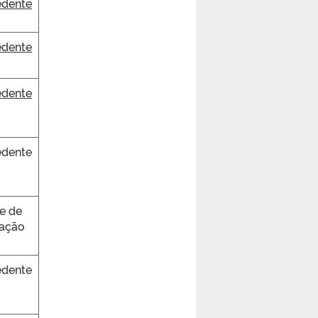
dente
dente
dente
dente
e de
ração
dente