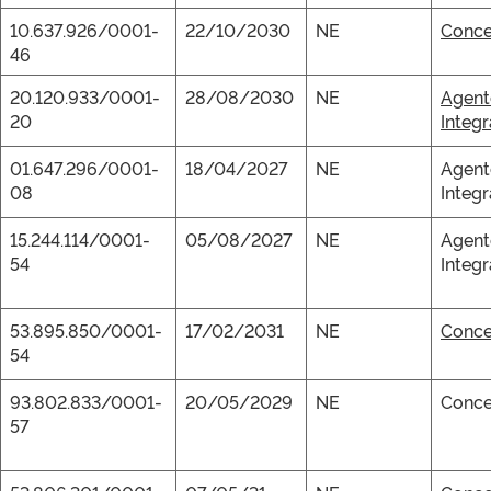
10.637.926/0001-
22/10/2030
NE
Conce
46
20.120.933/0001-
28/08/2030
NE
Agent
20
Integ
01.647.296/0001-
18/04/2027
NE
Agent
08
Integ
15.244.114/0001-
05/08/2027
NE
Agent
54
Integ
53.895.850/0001-
17/02/2031
NE
Conce
54
93.802.833/0001-
20/05/2029
NE
Conce
57