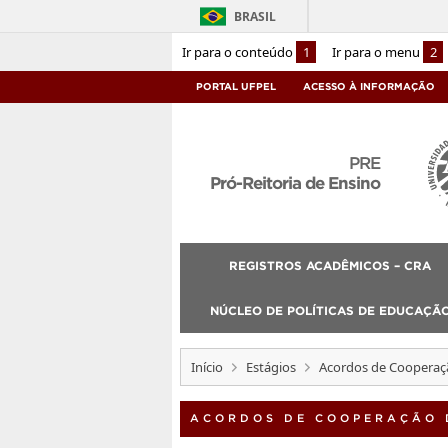
BRASIL
Ir para o conteúdo
1
Ir para o menu
2
PORTAL UFPEL
ACESSO À INFORMAÇÃO
PRE
Pró-Reitoria de Ensino
REGISTROS ACADÊMICOS – CRA
NÚCLEO DE POLÍTICAS DE EDUCAÇÃO
Início
Estágios
Acordos de Cooperaç
ACORDOS DE COOPERAÇÃO 