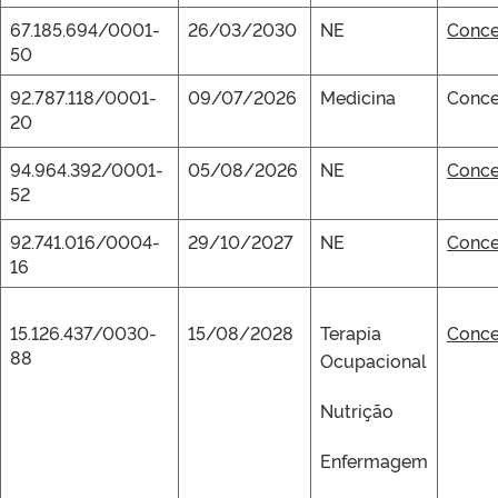
67.185.694/0001-
26/03/2030
NE
Conce
50
92.787.118/0001-
09/07/2026
Medicina
Conce
20
94.964.392/0001-
05/08/2026
NE
Conce
52
92.741.016/0004-
29/10/2027
NE
Conce
16
15.126.437/0030-
15/08/2028
Terapia
Conce
88
Ocupacional
Nutrição
Enfermagem