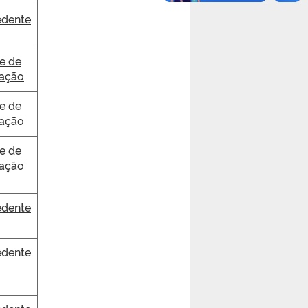
dente
e de
ração
e de
ração
e de
ração
dente
dente