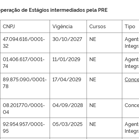
peração de Estágios intermediados pela PRE
CNPJ
Vigência
Cursos
Tipo
47.094.616/0001-
30/10/2027
NE
Agent
32
Integ
01.406.617/0001-
11/01/2029
NE
Agent
74
Integ
89.875.090/0001-
17/04/2029
NE
Conce
78
08.201770/0001-
04/09/2028
NE
Conce
04
92.954.957/0001-
05/03/2025
NE
Agent
95
Integ