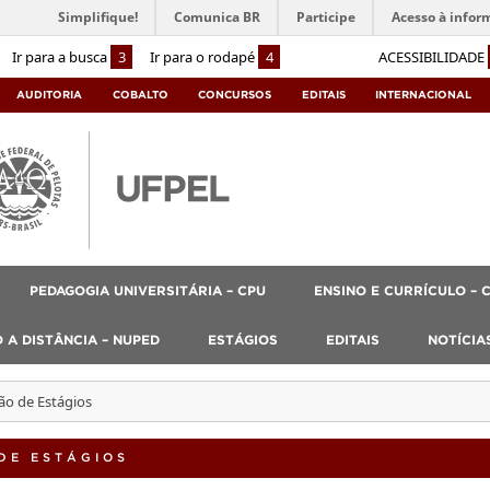
Simplifique!
Comunica BR
Participe
Acesso à infor
Ir para a busca
3
Ir para o rodapé
4
ACESSIBILIDADE
AUDITORIA
COBALTO
CONCURSOS
EDITAIS
INTERNACIONAL
PEDAGOGIA UNIVERSITÁRIA – CPU
ENSINO E CURRÍCULO – 
 A DISTÂNCIA – NUPED
ESTÁGIOS
EDITAIS
NOTÍCIA
ão de Estágios
DE ESTÁGIOS