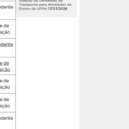
Seleção de Demandas de
Transporte para Atividades de
dente
Ensino da UFPel
17/07/2026
e de
ração
dente
e de
ração
e de
ração
e de
ração
dente