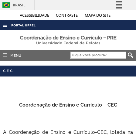
BRASIL
Simplifique!
ACESSIBILIDADE
CONTRASTE
MAPA DO SITE
Comunica BR
PORTAL UFPEL
Participe
ACESSO À INFORMAÇÃO
Coordenação de Ensino e Currículo – PRE
Acesso à informação
Universidade Federal de Pelotas
AUDITORIA
Legislação
MENU
COBALTO
Canais
CONCURSOS
CEC
EDITAIS
INTERNACIONAL
OUVIDORIA
Coordenação de Ensino e Currículo – CEC
PORTARIAS
TELEFONES
A Coordenação de Ensino e Currículo-CEC, lotada na