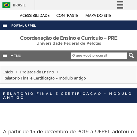
BRASIL
Simplifique!
ACESSIBILIDADE
CONTRASTE
MAPA DO SITE
Comunica BR
PORTAL UFPEL
Participe
ACESSO À INFORMAÇÃO
Coordenação de Ensino e Currículo – PRE
Acesso à informação
Universidade Federal de Pelotas
AUDITORIA
Legislação
MENU
COBALTO
Canais
CONCURSOS
Início
Projetos de Ensino
Relatório Final e Certificação – módulo antigo
EDITAIS
INTERNACIONAL
RELATÓRIO FINAL E CERTIFICAÇÃO – MÓDULO
ANTIGO
OUVIDORIA
PORTARIAS
TELEFONES
A partir de 15 de dezembro de 2019 a UFPEL adotou o