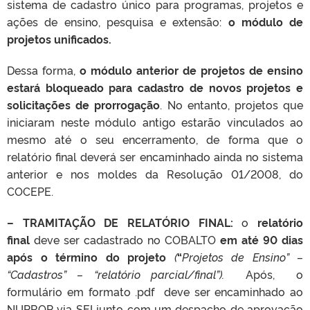
sistema de cadastro único para programas, projetos e
ações de ensino, pesquisa e extensão:
o módulo de
projetos unificados.
Dessa forma,
o módulo anterior de projetos de ensino
estará bloqueado para cadastro de novos projetos e
solicitações de prorrogação
. No entanto, projetos que
iniciaram neste módulo antigo estarão vinculados ao
mesmo até o seu encerramento, de forma que o
relatório final deverá ser encaminhado ainda no sistema
anterior e nos moldes da Resolução 01/2008, do
COCEPE.
– TRAMITAÇÃO DE RELATÓRIO FINAL:
o
relatório
final
deve ser cadastrado no COBALTO
em até 90 dias
após o término do projeto
(
“
Projetos de Ensino” –
“Cadastros” – “relatório parcial/final”).
Após, o
formulário em formato .pdf deve ser encaminhado ao
NUPROP via SEI junto com um despacho de aprovação