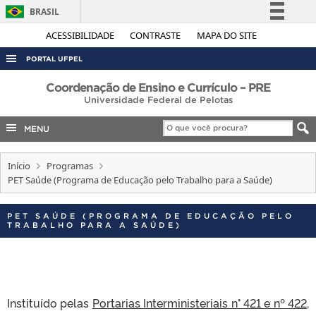
BRASIL
Simplifique!
ACESSIBILIDADE
CONTRASTE
MAPA DO SITE
Comunica BR
PORTAL UFPEL
Participe
ACESSO À INFORMAÇÃO
Coordenação de Ensino e Currículo – PRE
Acesso à informação
Universidade Federal de Pelotas
AUDITORIA
Legislação
MENU
COBALTO
Canais
CONCURSOS
Início
Programas
PET Saúde (Programa de Educação pelo Trabalho para a Saúde)
EDITAIS
INTERNACIONAL
PET SAÚDE (PROGRAMA DE EDUCAÇÃO PELO
TRABALHO PARA A SAÚDE)
OUVIDORIA
PORTARIAS
TELEFONES
Instituído pelas
Portarias Interministeriais n° 421 e nº 422
,