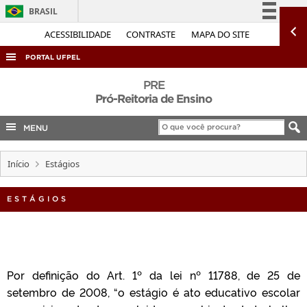
BRASIL
Simplifique!
ACESSIBILIDADE
CONTRASTE
MAPA DO SITE
Comunica BR
PORTAL UFPEL
Participe
ACESSO À INFORMAÇÃO
PRE
Acesso à informação
Pró-Reitoria de Ensino
AUDITORIA
Legislação
MENU
COBALTO
Canais
CONCURSOS
Início
Estágios
EDITAIS
INTERNACIONAL
ESTÁGIOS
OUVIDORIA
PORTARIAS
TELEFONES
Por definição do Art. 1º da lei nº 11788, de 25 de
setembro de 2008, “o estágio é ato educativo escolar