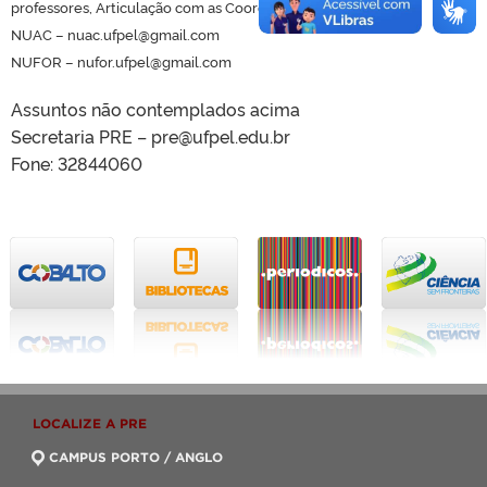
professores, Articulação com as Coordenações de cursos…
NUAC – nuac.ufpel@gmail.com
NUFOR – nufor.ufpel@gmail.com
Assuntos não contemplados acima
Secretaria PRE – pre@ufpel.edu.br
Fone: 32844060
LOCALIZE A PRE
CAMPUS PORTO / ANGLO