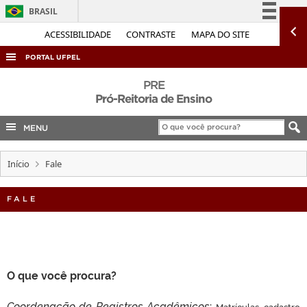
BRASIL
Simplifique!
ACESSIBILIDADE
CONTRASTE
MAPA DO SITE
Comunica BR
PORTAL UFPEL
Participe
ACESSO À INFORMAÇÃO
PRE
Acesso à informação
Pró-Reitoria de Ensino
AUDITORIA
Legislação
MENU
COBALTO
Canais
CONCURSOS
Início
Fale
EDITAIS
INTERNACIONAL
FALE
OUVIDORIA
PORTARIAS
TELEFONES
O que você procura?
Coordenação de Registros Acadêmicos
:
Matrículas, cadastro