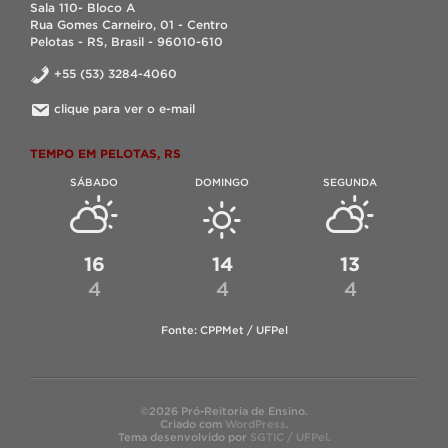
Sala 110- Bloco A
Rua Gomes Carneiro, 01 - Centro
Pelotas - RS, Brasil - 96010-610
+55 (53) 3284-4060
clique para ver o e-mail
TEMPO EM PELOTAS, RS
SÁBADO
DOMINGO
SEGUNDA
16
14
13
4
4
4
Fonte: CPPMet / UFPel
©2026 Pró-Reitoria de Ensino.
Criado com
WordPress
.
Tema desenvolvido por
SGTIC / UFPel
.