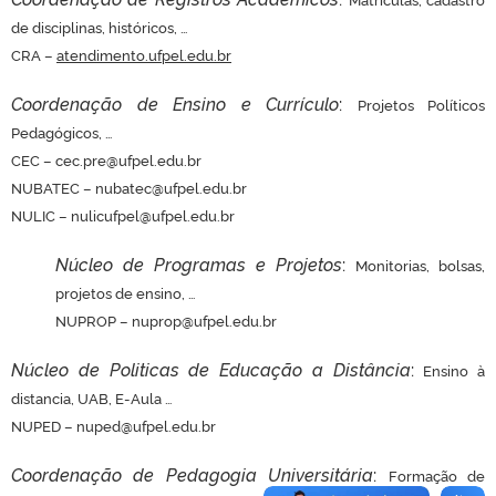
de disciplinas, históricos, …
CRA –
atendimento.ufpel.edu.br
Coordenação de Ensino e Currículo
:
Projetos Políticos
Pedagógicos, …
CEC – cec.pre@ufpel.edu.br
NUBATEC – nubatec@ufpel.edu.br
NULIC – nulicufpel@ufpel.edu.br
Núcleo de Programas e Projetos
:
Monitorias, bolsas,
projetos de ensino, …
NUPROP – nuprop@ufpel.edu.br
Núcleo de Politicas de Educação a Distância
:
Ensino à
distancia, UAB, E-Aula …
NUPED – nuped@ufpel.edu.br
Coordenação de Pedagogia Universitária
:
Formação de