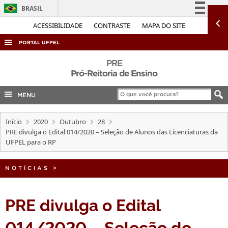
BRASIL
Simplifique!
ACESSIBILIDADE
CONTRASTE
MAPA DO SITE
Comunica BR
PORTAL UFPEL
Participe
ACESSO À INFORMAÇÃO
PRE
Acesso à informação
Pró-Reitoria de Ensino
AUDITORIA
Legislação
MENU
COBALTO
Canais
CONCURSOS
Início
2020
Outubro
28
EDITAIS
PRE divulga o Edital 014/2020 – Seleção de Alunos das Licenciaturas da
UFPEL para o RP
INTERNACIONAL
OUVIDORIA
NOTÍCIAS
>
PORTARIAS
PRE divulga o Edital
TELEFONES
014/2020 – Seleção de