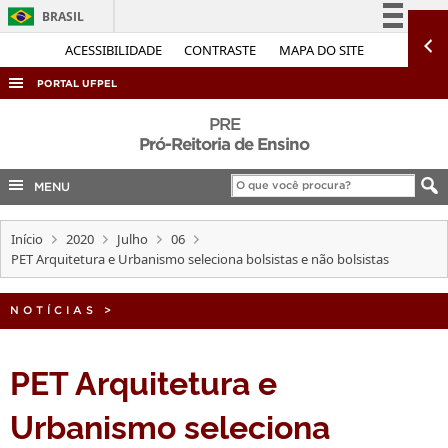
BRASIL
Simplifique!
ACESSIBILIDADE
CONTRASTE
MAPA DO SITE
Comunica BR
PORTAL UFPEL
Participe
ACESSO À INFORMAÇÃO
PRE
Acesso à informação
Pró-Reitoria de Ensino
AUDITORIA
Legislação
MENU
COBALTO
Canais
CONCURSOS
Início
2020
Julho
06
EDITAIS
PET Arquitetura e Urbanismo seleciona bolsistas e não bolsistas
INTERNACIONAL
NOTÍCIAS
>
OUVIDORIA
PORTARIAS
PET Arquitetura e
TELEFONES
Urbanismo seleciona