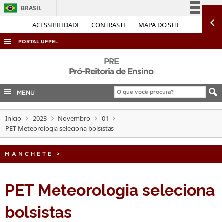
BRASIL
Simplifique!
ACESSIBILIDADE
CONTRASTE
MAPA DO SITE
Comunica BR
PORTAL UFPEL
Participe
ACESSO À INFORMAÇÃO
PRE
Acesso à informação
Pró-Reitoria de Ensino
AUDITORIA
Legislação
MENU
COBALTO
Canais
CONCURSOS
Início
2023
Novembro
01
EDITAIS
PET Meteorologia seleciona bolsistas
INTERNACIONAL
MANCHETE
>
OUVIDORIA
PORTARIAS
PET Meteorologia seleciona
TELEFONES
bolsistas