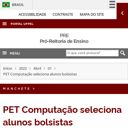
BRASIL
Simplifique!
ACESSIBILIDADE
CONTRASTE
MAPA DO SITE
Comunica BR
PORTAL UFPEL
Participe
ACESSO À INFORMAÇÃO
PRE
Acesso à informação
Pró-Reitoria de Ensino
AUDITORIA
Legislação
MENU
COBALTO
Canais
CONCURSOS
Início
2022
Abril
01
EDITAIS
PET Computação seleciona alunos bolsistas
INTERNACIONAL
MANCHETE
>
OUVIDORIA
PORTARIAS
PET Computação seleciona
TELEFONES
alunos bolsistas