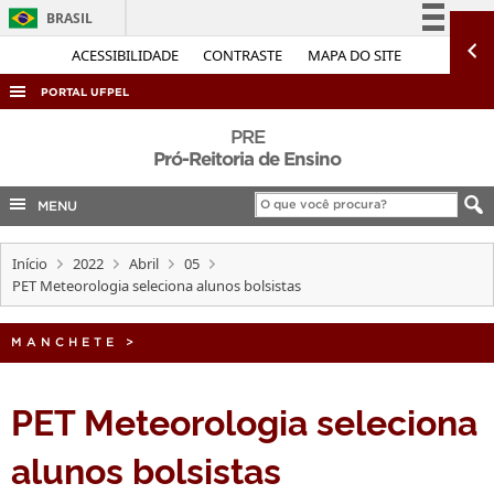
BRASIL
Simplifique!
ACESSIBILIDADE
CONTRASTE
MAPA DO SITE
Comunica BR
PORTAL UFPEL
Participe
ACESSO À INFORMAÇÃO
PRE
Acesso à informação
Pró-Reitoria de Ensino
AUDITORIA
Legislação
MENU
COBALTO
Canais
CONCURSOS
Início
2022
Abril
05
EDITAIS
PET Meteorologia seleciona alunos bolsistas
INTERNACIONAL
MANCHETE
>
OUVIDORIA
PORTARIAS
PET Meteorologia seleciona
TELEFONES
alunos bolsistas