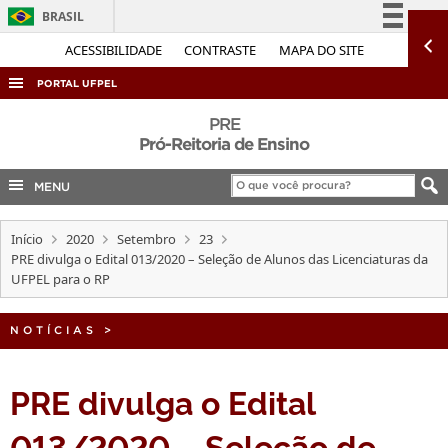
BRASIL
Simplifique!
ACESSIBILIDADE
CONTRASTE
MAPA DO SITE
Comunica BR
PORTAL UFPEL
Participe
ACESSO À INFORMAÇÃO
PRE
Acesso à informação
Pró-Reitoria de Ensino
AUDITORIA
Legislação
MENU
COBALTO
Canais
CONCURSOS
Início
2020
Setembro
23
EDITAIS
PRE divulga o Edital 013/2020 – Seleção de Alunos das Licenciaturas da
UFPEL para o RP
INTERNACIONAL
OUVIDORIA
NOTÍCIAS
>
PORTARIAS
PRE divulga o Edital
TELEFONES
013/2020 – Seleção de