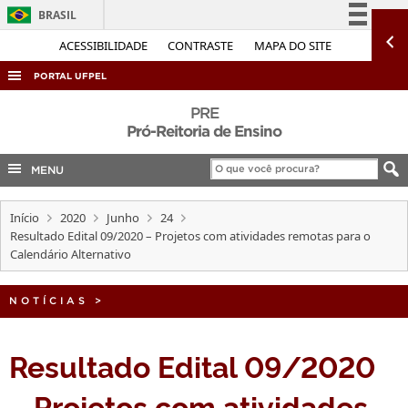
BRASIL
Simplifique!
ACESSIBILIDADE
CONTRASTE
MAPA DO SITE
Comunica BR
PORTAL UFPEL
Participe
ACESSO À INFORMAÇÃO
PRE
Acesso à informação
Pró-Reitoria de Ensino
AUDITORIA
Legislação
MENU
COBALTO
Canais
CONCURSOS
Início
2020
Junho
24
EDITAIS
Resultado Edital 09/2020 – Projetos com atividades remotas para o
Calendário Alternativo
INTERNACIONAL
OUVIDORIA
NOTÍCIAS
>
PORTARIAS
Resultado Edital 09/2020
TELEFONES
– Projetos com atividades