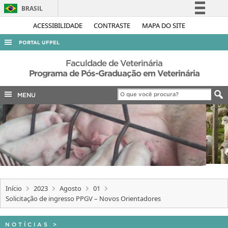
BRASIL
Simplifique!
ACESSIBILIDADE
CONTRASTE
MAPA DO SITE
Comunica BR
PORTAL UFPEL
Participe
ACESSO À INFORMAÇÃO
Faculdade de Veterinária
Acesso à informação
Programa de Pós-Graduação em Veterinária
AUDITORIA
Legislação
MENU
COBALTO
Canais
CONCURSOS
EDITAIS
INTERNACIONAL
OUVIDORIA
PORTARIAS
Início
2023
Agosto
01
Solicitação de ingresso PPGV – Novos Orientadores
TELEFONES
NOTÍCIAS
>