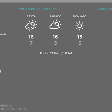
TEMPO EM PELOTAS, RS
RÁDIO F
SEXTA
SÁBADO
DOMINGO
ária
16
16
15
7
5
5
Fonte: CPPMet / UFPel
l
rinária.
o por
SGTIC / UFPel
.