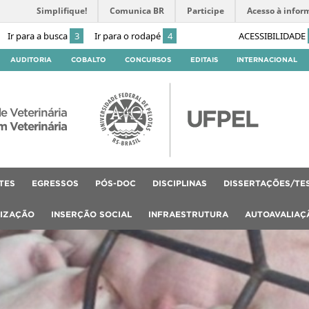
Simplifique!
Comunica BR
Participe
Acesso à infor
Ir para a busca
3
Ir para o rodapé
4
ACESSIBILIDADE
AUDITORIA
COBALTO
CONCURSOS
EDITAIS
INTERNACIONAL
e Veterinária
 Veterinária
TES
EGRESSOS
PÓS-DOC
DISCIPLINAS
DISSERTAÇÕES/TE
LIZAÇÃO
INSERÇÃO SOCIAL
INFRAESTRUTURA
AUTOAVALIAÇ