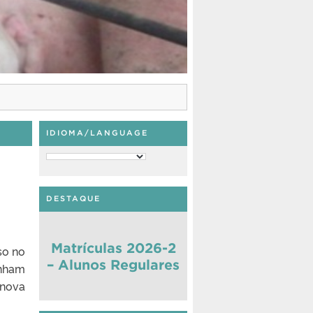
IDIOMA/LANGUAGE
DESTAQUE
Matrículas 2026-2
so no
– Alunos Regulares
enham
 nova