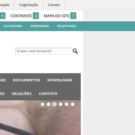
mação
Legislação
Canais
5
CONTRASTE
6
MAPA DO SITE
7
OUVIDORIA
PORTARIAS
TELEFONES
SES
DOCUMENTOS
DOWNLOADS
ÃO
SELEÇÕES
CONTATO