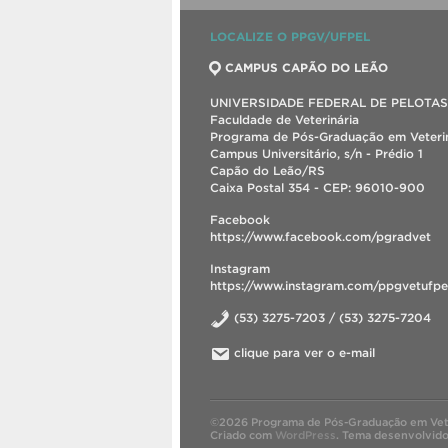
LOCALIZE O PPGV/UFPEL
CAMPUS CAPÃO DO LEÃO
UNIVERSIDADE FEDERAL DE PELOTAS
Faculdade de Veterinária
Programa de Pós-Graduação em Veterin
Campus Universitário, s/n - Prédio 1
Capão do Leão/RS
Caixa Postal 354 - CEP: 96010-900
Facebook
https://www.facebook.com/pgradvet
Instagram
https://www.instagram.com/ppgvetufpe
(53) 3275-7203 / (53) 3275-7204
clique para ver o e-mail
©2026 Programa de Pós-Graduação em Vete
Criado com
WordPress
.
Tema desenvolvid