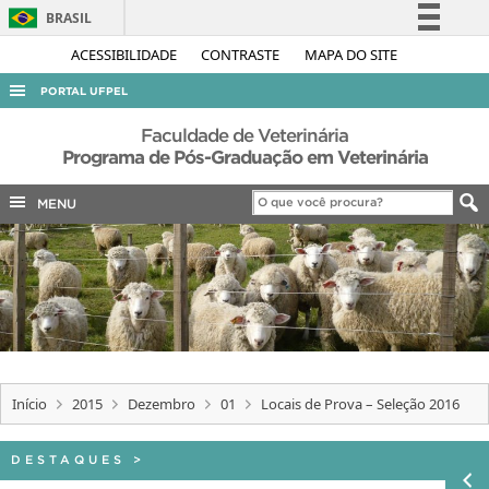
BRASIL
Simplifique!
ACESSIBILIDADE
CONTRASTE
MAPA DO SITE
Comunica BR
PORTAL UFPEL
Participe
ACESSO À INFORMAÇÃO
Faculdade de Veterinária
Acesso à informação
Programa de Pós-Graduação em Veterinária
AUDITORIA
Legislação
MENU
COBALTO
Canais
CONCURSOS
EDITAIS
INTERNACIONAL
OUVIDORIA
PORTARIAS
Início
2015
Dezembro
01
Locais de Prova – Seleção 2016
TELEFONES
DESTAQUES
>