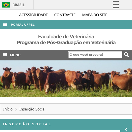
BRASIL
Simplifique!
ACESSIBILIDADE
CONTRASTE
MAPA DO SITE
Comunica BR
PORTAL UFPEL
Participe
ACESSO À INFORMAÇÃO
Faculdade de Veterinária
Acesso à informação
Programa de Pós-Graduação em Veterinária
AUDITORIA
Legislação
MENU
COBALTO
Canais
CONCURSOS
EDITAIS
INTERNACIONAL
OUVIDORIA
PORTARIAS
Início
Inserção Social
TELEFONES
INSERÇÃO SOCIAL