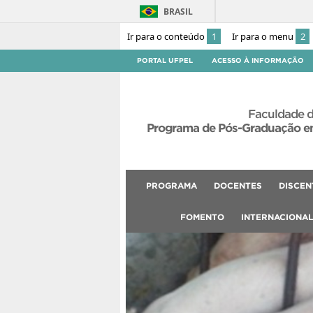
BRASIL
Ir para o conteúdo
1
Ir para o menu
2
PORTAL UFPEL
ACESSO À INFORMAÇÃO
Faculdade d
Programa de Pós-Graduação em
PROGRAMA
DOCENTES
DISCEN
FOMENTO
INTERNACIONA