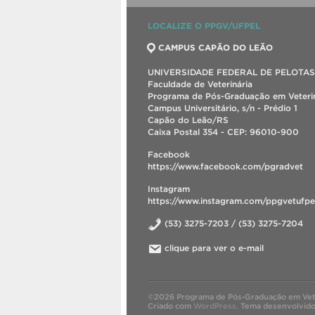
LOCALIZE O PPGV/UFPEL
CAMPUS CAPÃO DO LEÃO
UNIVERSIDADE FEDERAL DE PELOTAS
Faculdade de Veterinária
Programa de Pós-Graduação em Veterin
Campus Universitário, s/n - Prédio 1
Capão do Leão/RS
Caixa Postal 354 - CEP: 96010-900
Facebook
https://www.facebook.com/pgradvet
Instagram
https://www.instagram.com/ppgvetufpe
(53) 3275-7203 / (53) 3275-7204
clique para ver o e-mail
©2026 Programa de Pós-Graduação em Vete
Criado com
WordPress
.
Tema desenvolvid