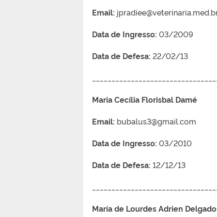
Email:
jpradiee@veterinaria.med.b
Data de Ingresso:
03/2009
Data de Defesa:
22/02/13
________________________________
Maria Cecília Florisbal Damé
Email:
bubalus3@gmail.com
Data de Ingresso:
03/2010
Data de Defesa:
12/12/13
________________________________
María de Lourdes Adrien Delgado