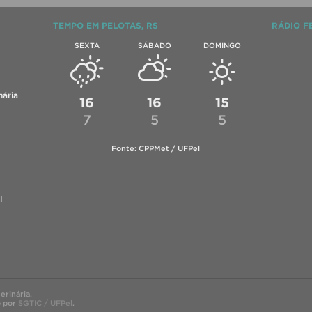
TEMPO EM PELOTAS, RS
RÁDIO F
SEXTA
SÁBADO
DOMINGO
ária
16
16
15
7
5
5
Fonte: CPPMet / UFPel
l
rinária.
o por
SGTIC / UFPel
.