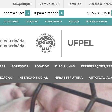
Simplifique!
Comunica BR
Participe
Acesso à infor
Ir para a busca
3
Ir para o rodapé
4
ACESSIBILIDADE
AUDITORIA
COBALTO
CONCURSOS
EDITAIS
INTERNACIONAL
e Veterinária
 Veterinária
TES
EGRESSOS
PÓS-DOC
DISCIPLINAS
DISSERTAÇÕES/TE
LIZAÇÃO
INSERÇÃO SOCIAL
INFRAESTRUTURA
AUTOAVALIAÇ