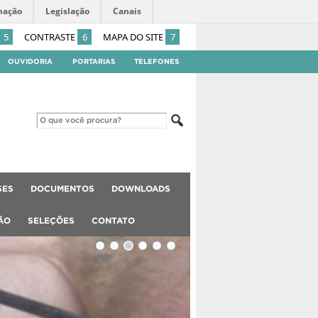
mação
Legislação
Canais
5
CONTRASTE
6
MAPA DO SITE
7
OUVIDORIA
PORTARIAS
TELEFONES
SES
DOCUMENTOS
DOWNLOADS
ÃO
SELEÇÕES
CONTATO