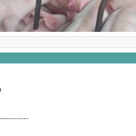
3
____________