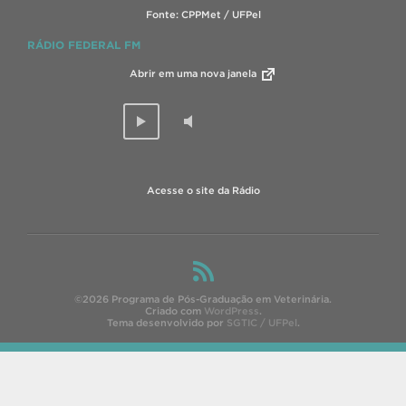
Fonte: CPPMet / UFPel
RÁDIO FEDERAL FM
Abrir em uma nova janela
Acesse o site da Rádio
©2026 Programa de Pós-Graduação em Veterinária.
Criado com
WordPress
.
Tema desenvolvido por
SGTIC / UFPel
.