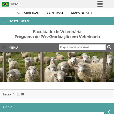
BRASIL
Simplifique!
ACESSIBILIDADE
CONTRASTE
MAPA DO SITE
Comunica BR
PORTAL UFPEL
Participe
ACESSO À INFORMAÇÃO
Faculdade de Veterinária
Acesso à informação
Programa de Pós-Graduação em Veterinária
AUDITORIA
Legislação
MENU
COBALTO
Canais
CONCURSOS
EDITAIS
INTERNACIONAL
OUVIDORIA
PORTARIAS
Início
2018
TELEFONES
2018