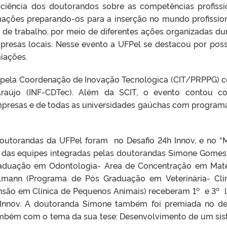
sciência dos doutorandos sobre as competências profissi
mações preparando-os para a inserção no mundo profission
e trabalho, por meio de diferentes ações organizadas du
presas locais. Nesse evento a UFPel se destacou por poss
iações.
o pela Coordenação de Inovação Tecnológica (CIT/PRPPG) 
 Araújo (INF-CDTec). Além da SCIT, o evento contou 
empresas e de todas as universidades gaúchas com program
outorandas da UFPel foram no Desafio 24h Innov, e no “
o das equipes integradas pelas doutorandas Simone Gomes
raduação em Odontologia- Area de Concentração em Mate
illmann (Programa de Pós Graduação em Veterinária- Cli
nsão em Clínica de Pequenos Animais) receberam 1º e 3º l
 Innov. A doutoranda Simone também foi premiada no de
ambém com o tema da sua tese: Desenvolvimento de um si