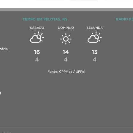
TEMPO EM PELOTAS, RS
RÁDIO F
SÁBADO
DOMINGO
SEGUNDA
ária
16
14
13
4
4
4
Fonte: CPPMet / UFPel
l