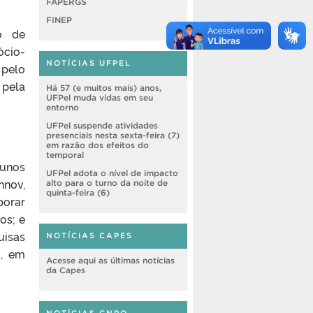
FAPERGS
FINEP
o de
ócio-
NOTÍCIAS UFPEL
 pelo
 pela
Há 57 (e muitos mais) anos,
UFPel muda vidas em seu
entorno
UFPel suspende atividades
presenciais nesta sexta-feira (7)
em razão dos efeitos do
temporal
lunos
UFPel adota o nível de impacto
nnov,
alto para o turno da noite de
quinta-feira (6)
borar
os; e
uisas
NOTÍCIAS CAPES
), em
Acesse aqui as últimas notícias
da Capes