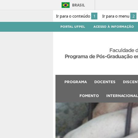
BRASIL
Ir para o conteúdo
1
Ir para o menu
2
PORTAL UFPEL
ACESSO À INFORMAÇÃO
Faculdade d
Programa de Pós-Graduação em
PROGRAMA
DOCENTES
DISCEN
FOMENTO
INTERNACIONA