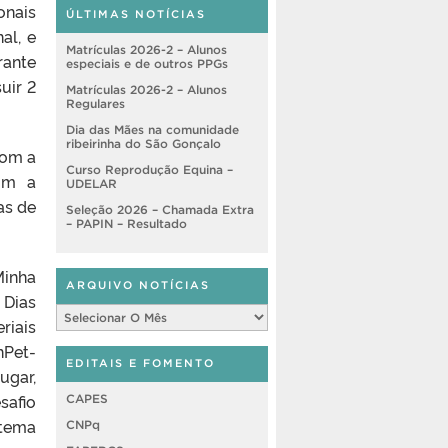
onais
ÚLTIMAS NOTÍCIAS
al, e
Matrículas 2026-2 – Alunos
rante
especiais e de outros PPGs
uir 2
Matrículas 2026-2 – Alunos
Regulares
Dia das Mães na comunidade
ribeirinha do São Gonçalo
com a
Curso Reprodução Equina –
com a
UDELAR
as de
Seleção 2026 – Chamada Extra
– PAPIN – Resultado
Minha
ARQUIVO NOTÍCIAS
 Dias
Arquivo
riais
Notícias
nPet-
EDITAIS E FOMENTO
ugar,
safio
CAPES
stema
CNPq