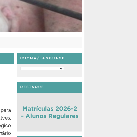
IDIOMA/LANGUAGE
DESTAQUE
Matrículas 2026-2
 para
– Alunos Regulares
lves,
ógico
nário