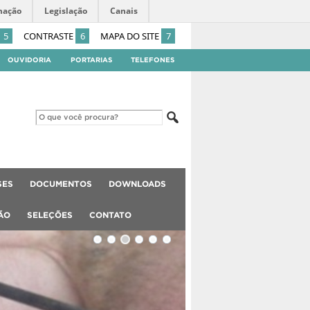
mação
Legislação
Canais
5
CONTRASTE
6
MAPA DO SITE
7
OUVIDORIA
PORTARIAS
TELEFONES
SES
DOCUMENTOS
DOWNLOADS
ÃO
SELEÇÕES
CONTATO