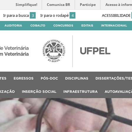
Simplifique!
Comunica BR
Participe
Acesso à infor
Ir para a busca
3
Ir para o rodapé
4
ACESSIBILIDADE
AUDITORIA
COBALTO
CONCURSOS
EDITAIS
INTERNACIONAL
e Veterinária
 Veterinária
TES
EGRESSOS
PÓS-DOC
DISCIPLINAS
DISSERTAÇÕES/TE
LIZAÇÃO
INSERÇÃO SOCIAL
INFRAESTRUTURA
AUTOAVALIAÇ