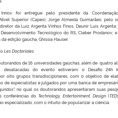
e.
Innov foi entregue pelo presidente da Coordenaçã
ível Superior (Capes), Jorge Almeida Guimarães; pelo s
diretor da Luiz Argenta Vinhos Finos, Deunir Luis Argenta;
 e Desenvolvimento Tecnológico do RS, Cleber Prodanov; e
 da edição gaúcha, Ghissia Hauser.
io
Les Doctoriales
outorandos de 16 universidades gaúchas, além de quatro a
s desatacadas do evento estiveram: o Desafio 24h I
or oito grupos transdisciplinares, com o objetivo de ela
ão de especialistas e julgados por uma banca de empresári
gundos”, no qual os doutorandos apresentaram suas pesq
s conferências do
Technology, Entertainment, Design
(
TED
 especializado, com o intuito de popularizar a ciência.