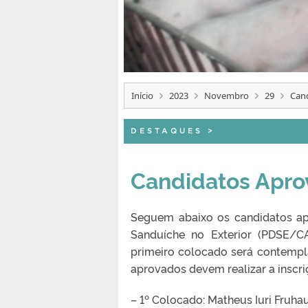
Início
2023
Novembro
29
Can
DESTAQUES
>
Candidatos Apr
Seguem abaixo os candidatos ap
Sanduíche no Exterior (
PDSE/C
primeiro colocado será contempl
aprovados devem realizar a inscr
– 1º Colocado: Matheus Iuri Fruha