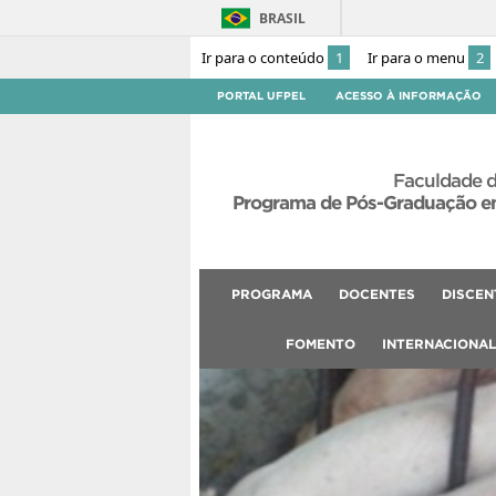
BRASIL
Ir para o conteúdo
1
Ir para o menu
2
PORTAL UFPEL
ACESSO À INFORMAÇÃO
Faculdade d
Programa de Pós-Graduação em
PROGRAMA
DOCENTES
DISCEN
FOMENTO
INTERNACIONA