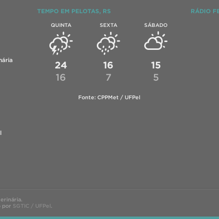
TEMPO EM PELOTAS, RS
RÁDIO F
QUINTA
SEXTA
SÁBADO
ária
24
16
15
16
7
5
Fonte: CPPMet / UFPel
l
rinária.
o por
SGTIC / UFPel
.