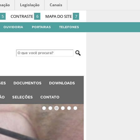
mação
Legislação
Canais
5
CONTRASTE
6
MAPA DO SITE
7
OUVIDORIA
PORTARIAS
TELEFONES
SES
DOCUMENTOS
DOWNLOADS
ÃO
SELEÇÕES
CONTATO