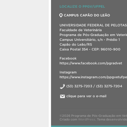
LOCALIZE O PPGV/UFPEL
CAMPUS CAPÃO DO LEÃO
UNIVERSIDADE FEDERAL DE PELOTAS
Faculdade de Veterinária
Programa de Pós-Graduação em Veterin
Campus Universitário, s/n - Prédio 1
Capão do Leão/RS
Caixa Postal 354 - CEP: 96010-900
Facebook
https://www.facebook.com/pgradvet
Instagram
https://www.instagram.com/ppgvetufpe
(53) 3275-7203 / (53) 3275-7204
clique para ver o e-mail
©2026 Programa de Pós-Graduação em Vete
Criado com
WordPress
.
Tema desenvolvid