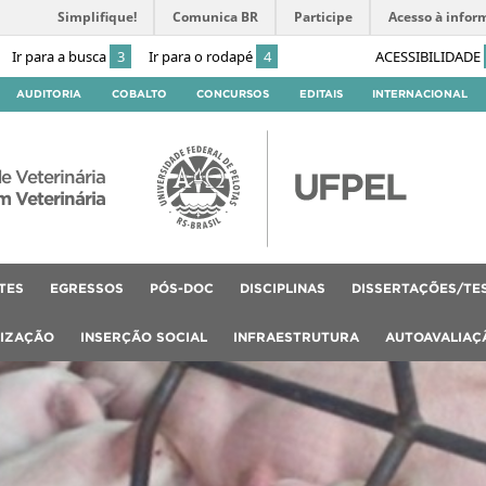
Simplifique!
Comunica BR
Participe
Acesso à infor
Ir para a busca
3
Ir para o rodapé
4
ACESSIBILIDADE
AUDITORIA
COBALTO
CONCURSOS
EDITAIS
INTERNACIONAL
e Veterinária
 Veterinária
TES
EGRESSOS
PÓS-DOC
DISCIPLINAS
DISSERTAÇÕES/TE
LIZAÇÃO
INSERÇÃO SOCIAL
INFRAESTRUTURA
AUTOAVALIAÇ