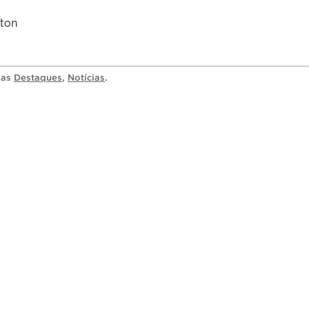
tton
ias
Destaques
,
Notícias
.