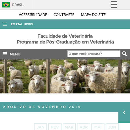
BRASIL
Simplifique!
ACESSIBILIDADE
CONTRASTE
MAPA DO SITE
Comunica BR
PORTAL UFPEL
Participe
ACESSO À INFORMAÇÃO
Faculdade de Veterinária
Acesso à informação
Programa de Pós-Graduação em Veterinária
AUDITORIA
Legislação
MENU
COBALTO
Canais
CONCURSOS
EDITAIS
INTERNACIONAL
OUVIDORIA
PORTARIAS
ARQUIVO DE NOVEMBRO 2014
TELEFONES
JAN
FEV
MAR
ABR
MAI
JUN