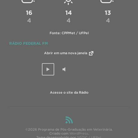
16
14
13
4
4
4
Fonte: CPPMet / UFPel
RÁDIO FEDERAL FM
Abrir em uma nova janela
Acesse o site da Rádio
©2026 Programa de Pós-Graduação em Veterinária.
Criado com
WordPress
.
Tema desenvolvido por
SGTIC / UFPel
.