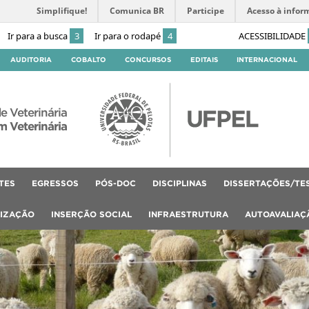
Simplifique!
Comunica BR
Participe
Acesso à infor
Ir para a busca
3
Ir para o rodapé
4
ACESSIBILIDADE
AUDITORIA
COBALTO
CONCURSOS
EDITAIS
INTERNACIONAL
e Veterinária
 Veterinária
TES
EGRESSOS
PÓS-DOC
DISCIPLINAS
DISSERTAÇÕES/TE
LIZAÇÃO
INSERÇÃO SOCIAL
INFRAESTRUTURA
AUTOAVALIAÇ