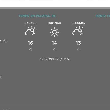
TEMPO EM PELOTAS, RS
RÁDIO F
SÁBADO
DOMINGO
SEGUNDA
ária
16
14
13
4
4
4
Fonte: CPPMet / UFPel
l