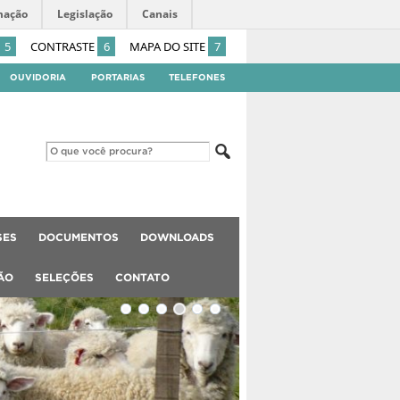
mação
Legislação
Canais
5
CONTRASTE
6
MAPA DO SITE
7
OUVIDORIA
PORTARIAS
TELEFONES
SES
DOCUMENTOS
DOWNLOADS
ÃO
SELEÇÕES
CONTATO