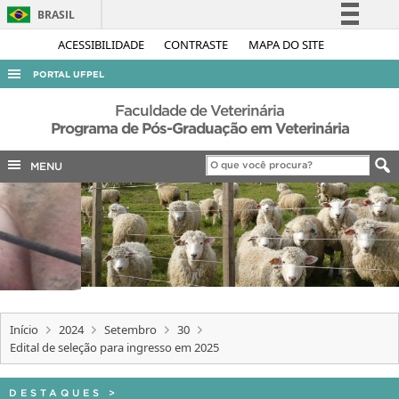
BRASIL
Simplifique!
ACESSIBILIDADE
CONTRASTE
MAPA DO SITE
Comunica BR
PORTAL UFPEL
Participe
ACESSO À INFORMAÇÃO
Faculdade de Veterinária
Acesso à informação
Programa de Pós-Graduação em Veterinária
AUDITORIA
Legislação
MENU
COBALTO
Canais
CONCURSOS
EDITAIS
INTERNACIONAL
OUVIDORIA
PORTARIAS
Início
2024
Setembro
30
Edital de seleção para ingresso em 2025
TELEFONES
DESTAQUES
>