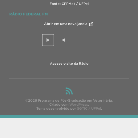
Fonte: CPPMet / UFPel
RÁDIO FEDERAL FM
Abrir em uma nova janela
Acesse o site da Rádio
©2026 Programa de Pós-Graduação em Veterinária.
Criado com
WordPress
.
Tema desenvolvido por
SGTIC / UFPel
.