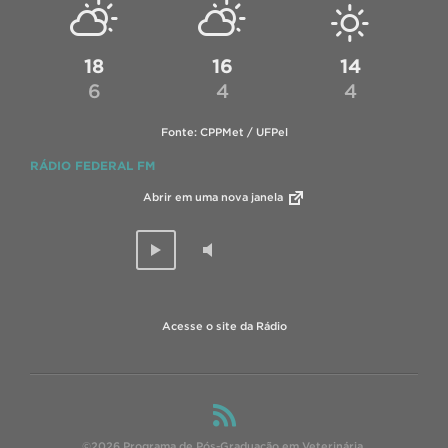
18
16
14
6
4
4
Fonte: CPPMet / UFPel
RÁDIO FEDERAL FM
Abrir em uma nova janela
Acesse o site da Rádio
©2026 Programa de Pós-Graduação em Veterinária.