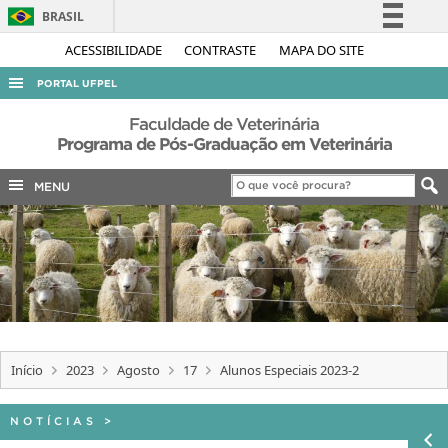
BRASIL
Simplifique!
ACESSIBILIDADE
CONTRASTE
MAPA DO SITE
Comunica BR
PORTAL UFPEL
Participe
ACESSO À INFORMAÇÃO
Faculdade de Veterinária
Acesso à informação
Programa de Pós-Graduação em Veterinária
AUDITORIA
Legislação
MENU
COBALTO
Canais
CONCURSOS
EDITAIS
INTERNACIONAL
OUVIDORIA
PORTARIAS
Início
2023
Agosto
17
Alunos Especiais 2023-2
TELEFONES
NOTÍCIAS
>