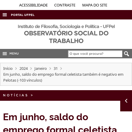
ACESSIBILIDADE
CONTRASTE
MAPA DO SITE
PORTAL UFPEL
ACESSO À INFORMAÇÃO
Instituto de Filosofia, Sociologia e Política - UFPel
OBSERVATÓRIO SOCIAL DO
AUDITORIA
TRABALHO
COBALTO
MENU
CONCURSOS
EDITAIS
Início
2024
Janeiro
31
Em junho, saldo do emprego formal celetista também é negativo em
INTERNACIONAL
Pelotas (-103 vínculos)
OUVIDORIA
NOTÍCIAS
PORTARIAS
>
TELEFONES
Em junho, saldo do
emprego formal celetista