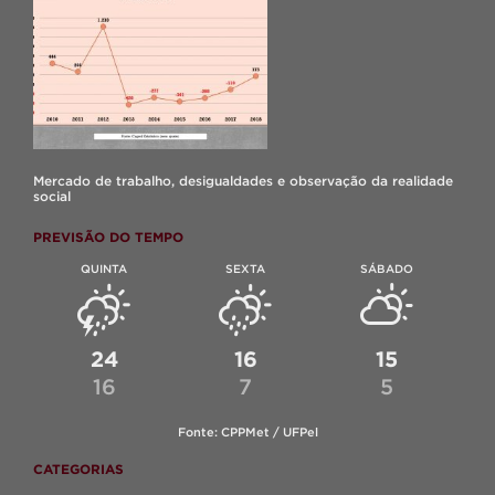
Mercado de trabalho, desigualdades e observação da realidade
social
PREVISÃO DO TEMPO
QUINTA
SEXTA
SÁBADO
24
16
15
16
7
5
Fonte: CPPMet / UFPel
CATEGORIAS