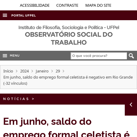
ACESSIBILIDADE
CONTRASTE
MAPA DO SITE
PORTAL UFPEL
ACESSO À INFORMAÇÃO
Instituto de Filosofia, Sociologia e Política - UFPel
OBSERVATÓRIO SOCIAL DO
AUDITORIA
TRABALHO
COBALTO
MENU
CONCURSOS
EDITAIS
Início
2024
Janeiro
29
Em junho, saldo do emprego formal celetista é negativo em Rio Grande
INTERNACIONAL
(-32 vínculos)
OUVIDORIA
NOTÍCIAS
PORTARIAS
>
TELEFONES
Em junho, saldo do
emprego formal celetista é