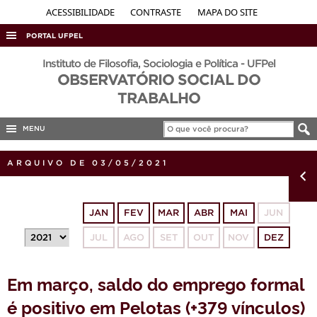
ACESSIBILIDADE
CONTRASTE
MAPA DO SITE
PORTAL UFPEL
ACESSO À INFORMAÇÃO
Instituto de Filosofia, Sociologia e Política - UFPel
OBSERVATÓRIO SOCIAL DO
AUDITORIA
TRABALHO
COBALTO
MENU
CONCURSOS
EDITAIS
ARQUIVO DE 03/05/2021
INTERNACIONAL
OUVIDORIA
JAN
FEV
MAR
ABR
MAI
JUN
PORTARIAS
JUL
AGO
SET
OUT
NOV
DEZ
TELEFONES
Em março, saldo do emprego formal
é positivo em Pelotas (+379 vínculos)