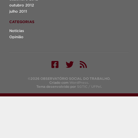
outubro 2012
julho 2011
CATEGORIAS
Notícias
Opinião
©2026 OBSERVATÓRIO SOCIAL DO TRABALHO.
Criado com
WordPress
.
Tema desenvolvido por
SGTIC / UFPel
.