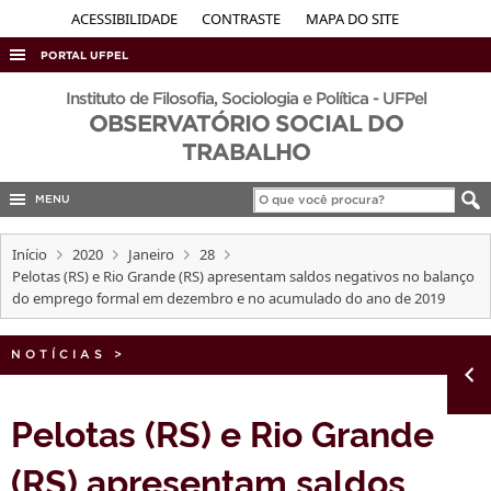
ACESSIBILIDADE
CONTRASTE
MAPA DO SITE
PORTAL UFPEL
ACESSO À INFORMAÇÃO
Instituto de Filosofia, Sociologia e Política - UFPel
OBSERVATÓRIO SOCIAL DO
AUDITORIA
TRABALHO
COBALTO
MENU
CONCURSOS
EDITAIS
Início
2020
Janeiro
28
Pelotas (RS) e Rio Grande (RS) apresentam saldos negativos no balanço
INTERNACIONAL
do emprego formal em dezembro e no acumulado do ano de 2019
OUVIDORIA
NOTÍCIAS
PORTARIAS
>
TELEFONES
Pelotas (RS) e Rio Grande
(RS) apresentam saldos