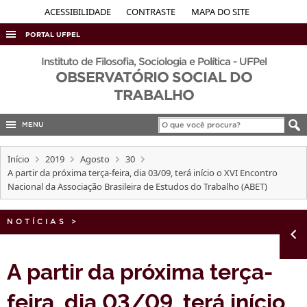
ACESSIBILIDADE
CONTRASTE
MAPA DO SITE
PORTAL UFPEL
ACESSO À INFORMAÇÃO
Instituto de Filosofia, Sociologia e Política - UFPel
OBSERVATÓRIO SOCIAL DO
AUDITORIA
TRABALHO
COBALTO
MENU
CONCURSOS
EDITAIS
Início
2019
Agosto
30
A partir da próxima terça-feira, dia 03/09, terá início o XVI Encontro
INTERNACIONAL
Nacional da Associação Brasileira de Estudos do Trabalho (ABET)
OUVIDORIA
NOTÍCIAS
PORTARIAS
>
TELEFONES
A partir da próxima terça-
feira, dia 03/09, terá início