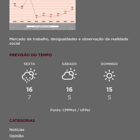
Mercado de trabalho, desigualdades e observação da realidade
social
PREVISÃO DO TEMPO
SEXTA
SÁBADO
DOMINGO
16
16
15
7
5
5
Fonte: CPPMet / UFPel
CATEGORIAS
Notícias
Opinião