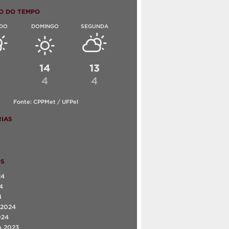
O DO TEMPO
DO
DOMINGO
SEGUNDA
6
14
13
4
4
Fonte: CPPMet / UFPel
IAS
OS
24
4
4
 2024
024
o 2023