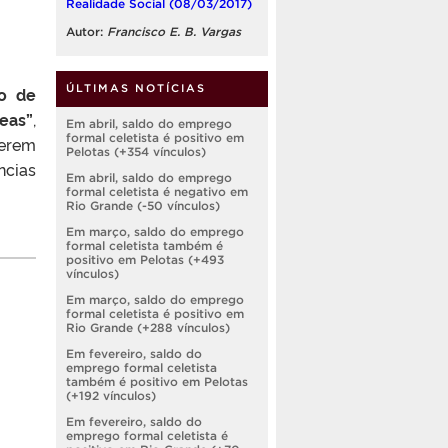
Realidade Social (08/03/2017)
Autor:
Francisco E. B. Vargas
ÚLTIMAS NOTÍCIAS
lo de
eas”
,
Em abril, saldo do emprego
formal celetista é positivo em
serem
Pelotas (+354 vínculos)
ncias
Em abril, saldo do emprego
formal celetista é negativo em
Rio Grande (-50 vínculos)
Em março, saldo do emprego
formal celetista também é
positivo em Pelotas (+493
vínculos)
Em março, saldo do emprego
formal celetista é positivo em
Rio Grande (+288 vínculos)
Em fevereiro, saldo do
emprego formal celetista
também é positivo em Pelotas
(+192 vínculos)
Em fevereiro, saldo do
emprego formal celetista é