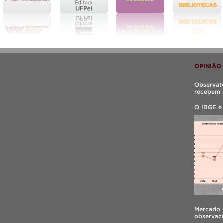
OPINIÃO
Observató
recebem 
O IBGE e
Mercado d
observaçã