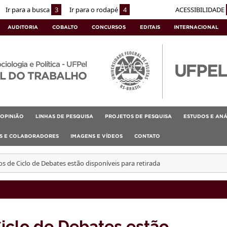
Ir para a busca
3
Ir para o rodapé
4
ACESSIBILIDADE
AUDITORIA
COBALTO
CONCURSOS
EDITAIS
INTERNACIONAL
ociologia e Política - UFPel
L DO TRABALHO
OPINIÃO
LINHAS DE PESQUISA
PROJETOS DE PESQUISA
ESTUDOS E ANÁ
AS E COLABORADORES
IMAGENS E VÍDEOS
CONTATO
os de Ciclo de Debates estão disponíveis para retirada
Ciclo de Debates estão